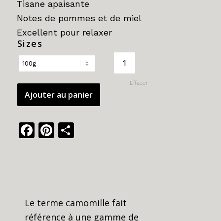
prix :
Tisane apaisante
15.95$
Notes de pommes et de miel
à
Excellent pour relaxer
69.95$
Sizes
Effacer
Ajouter au panier
Facebook
Pinterest
Share
Le terme camomille fait
référence à une gamme de