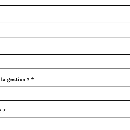
 la gestion ?
*
 ?
*