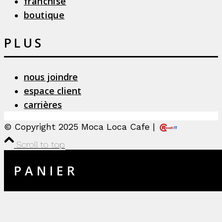
franchise
boutique
PLUS
nous joindre
espace client
carrières
© Copyright 2025 Moca Loca Cafe |
Scroll to top
P A N I E R