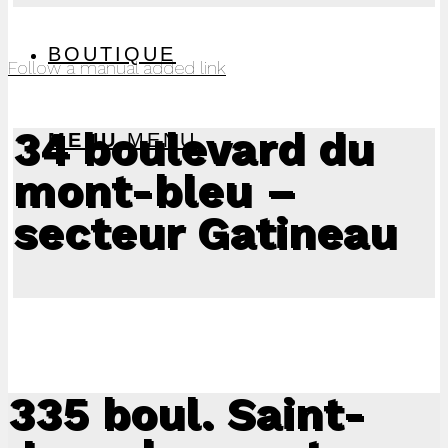
BOUTIQUE
Follow a manual added link
34 boulevard du
MENU
MENU
mont-bleu
–
secteur Gatineau
335 boul.
Saint-