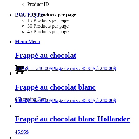
Product ID
BOUTIQUE
Display
15 Products per page
15 Products per page
30 Products per page
45 Products per page
Menu
Menu
Frappé au chocolat
45.95
$
–
240.00
$
Plage de prix : 45.95$ à 240.00$
Frappé au chocolat blanc
0
Shopping Cart
45.95
$
–
240.00
$
Plage de prix : 45.95$ à 240.00$
Frappé au chocolat blanc Hollander
45.95
$