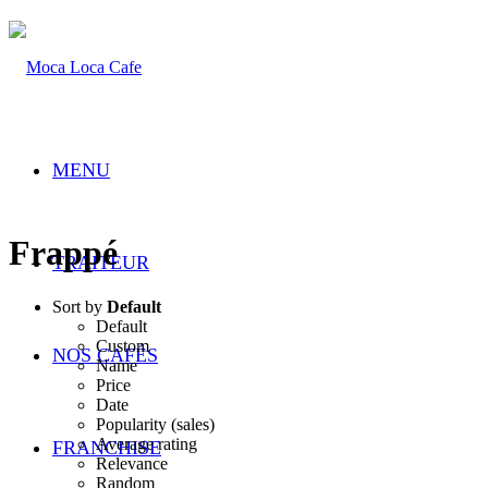
MENU
Frappé
TRAITEUR
Sort by
Default
Default
Custom
NOS CAFÉS
Name
Price
Date
Popularity (sales)
Average rating
FRANCHISE
Relevance
Random