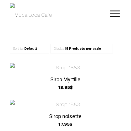
Sort by
Default
Display
15 Products per page
Sirop Myrtille
18.95
$
Sirop noisette
17.95
$