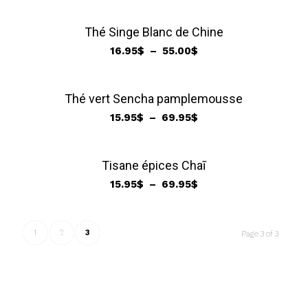
Thé Singe Blanc de Chine
Plage
16.95
$
–
55.00
$
de
prix :
16.95$
Thé vert Sencha pamplemousse
à
Plage
15.95
$
–
69.95
$
55.00$
de
prix :
15.95$
Tisane épices Chaī
à
Plage
15.95
$
–
69.95
$
69.95$
de
prix :
15.95$
1
2
3
Page 3 of 3
à
69.95$