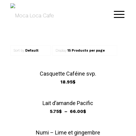
Sort by
Default
Display
15 Products per page
Casquette Caféine svp.
18.95
$
Lait d’amande Pacific
Plage
5.75
$
–
66.00
$
de
prix :
5.75$
Numi – Lime et gingembre