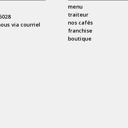
menu
l
traiteur
 5028
nos cafés
ous via courriel
franchise
boutique