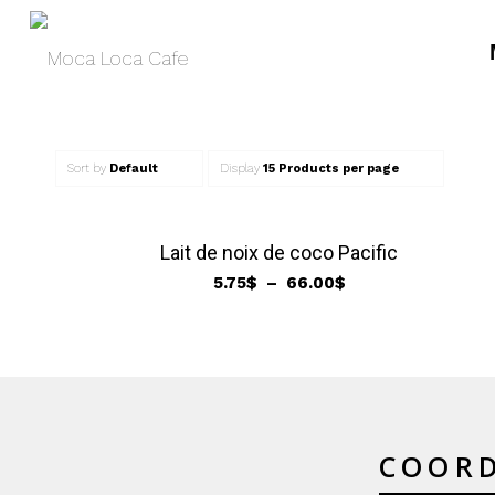
Sort by
Default
Display
15 Products per page
Lait de noix de coco Pacific
Plage
5.75
$
–
66.00
$
de
prix :
5.75$
à
66.00$
COOR