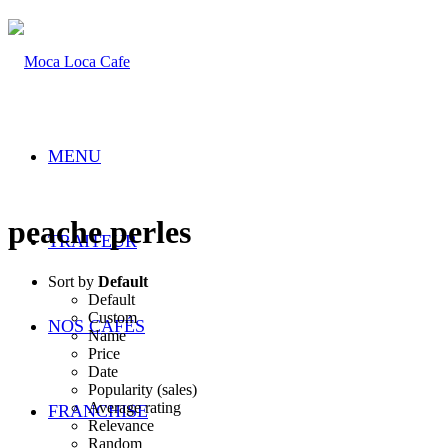
MENU
peache perles
TRAITEUR
Sort by
Default
Default
Custom
NOS CAFÉS
Name
Price
Date
Popularity (sales)
Average rating
FRANCHISE
Relevance
Random