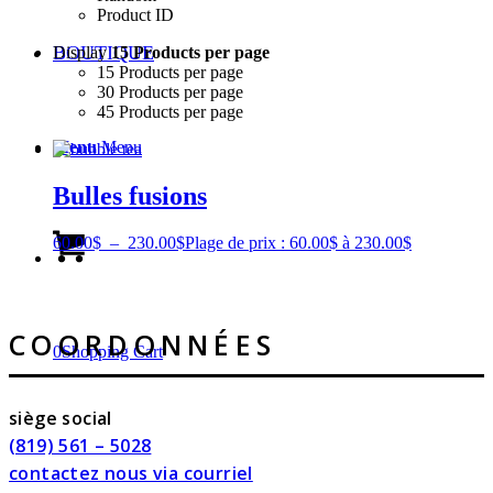
Product ID
BOUTIQUE
Display
15 Products per page
15 Products per page
30 Products per page
45 Products per page
Menu
Menu
Bulles fusions
60.00
$
–
230.00
$
Plage de prix : 60.00$ à 230.00$
COORDONNÉES
0
Shopping Cart
siège social
(819) 561 – 5028
contactez nous via courriel