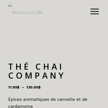
THÉ CHAI
COMPANY
Plage
11.95
$
–
130.00
$
de
prix :
Épices aromatiques de cannelle et de
11.95$
cardamome