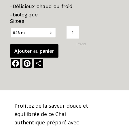
à
-Délicieux chaud ou froid
130.00$
-biologique
Sizes
Effacer
Ajouter au panier
Facebook
Pinterest
Share
Profitez de la saveur douce et
équilibrée de ce Chai
authentique préparé avec