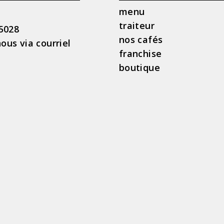
menu
l
traiteur
 5028
nos cafés
ous via courriel
franchise
boutique