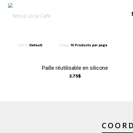
Sort by
Default
Display
15 Products per page
Paille réutilisable en silicone
2.75
$
COOR