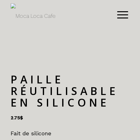
PAILLE
RÉUTILISABLE
EN SILICONE
2.75
$
Fait de silicone