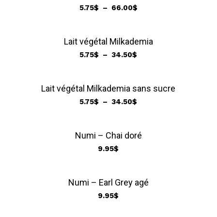
Plage
5.75
$
–
66.00
$
de
prix :
5.75$
Lait végétal Milkademia
à
Plage
5.75
$
–
34.50
$
66.00$
de
prix :
5.75$
Lait végétal Milkademia sans sucre
à
Plage
5.75
$
–
34.50
$
34.50$
de
prix :
5.75$
Numi – Chai doré
à
9.95
$
34.50$
Numi – Earl Grey agé
9.95
$