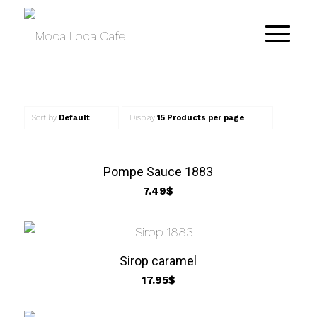
Sort by
Default
Display
15 Products per page
Pompe Sauce 1883
7.49
$
Sirop caramel
17.95
$