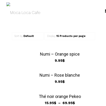
Sort by
Default
Display
15 Products per page
Numi – Orange spice
9.95
$
Numi – Rose blanche
9.95
$
Thé noir orange Pekeo
Plage
15.95
$
–
69.95
$