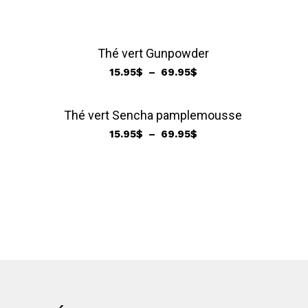
de
130.00$
prix :
16.95$
Thé vert Gunpowder
à
Plage
55.00$
15.95
$
–
69.95
$
de
prix :
Thé vert Sencha pamplemousse
15.95$
Plage
15.95
$
–
69.95
$
à
de
69.95$
prix :
15.95$
à
69.95$