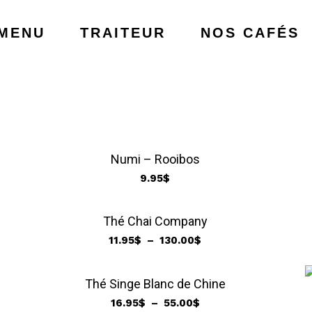
MENU
TRAITEUR
NOS CAFÉS
Numi – Rooibos
9.95
$
Thé Chai Company
Plage
11.95
$
–
130.00
$
de
prix :
Thé Singe Blanc de Chine
11.95$
Plage
16.95
$
–
55.00
$
à