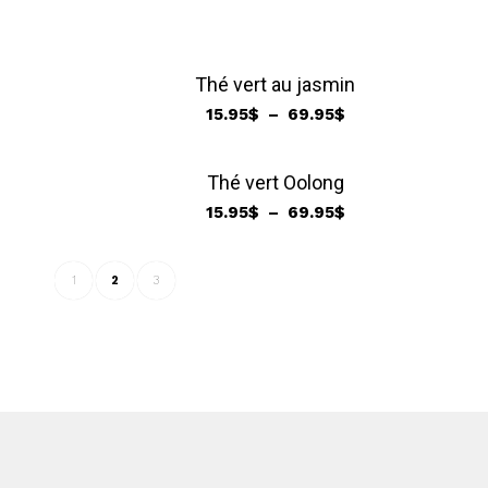
de
prix :
15.95$
Thé vert au jasmin
à
Plage
69.95$
15.95
$
–
69.95
$
de
prix :
Thé vert Oolong
15.95$
Plage
15.95
$
–
69.95
$
à
de
69.95$
prix :
1
2
3
15.95$
à
69.95$