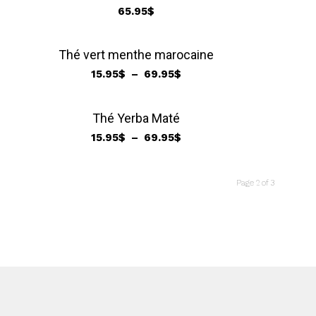
69.95$
65.95
$
Thé vert menthe marocaine
Plage
15.95
$
–
69.95
$
de
prix :
Thé Yerba Maté
15.95$
Plage
15.95
$
–
69.95
$
à
de
69.95$
prix :
15.95$
Page 2 of 3
à
69.95$