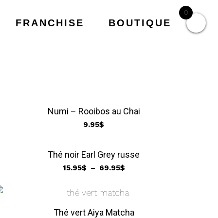
0
FRANCHISE
BOUTIQUE
Numi – Rooibos au Chai
9.95
$
Thé noir Earl Grey russe
Plage
15.95
$
–
69.95
$
de
prix :
15.95$
Thé vert Aiya Matcha
à