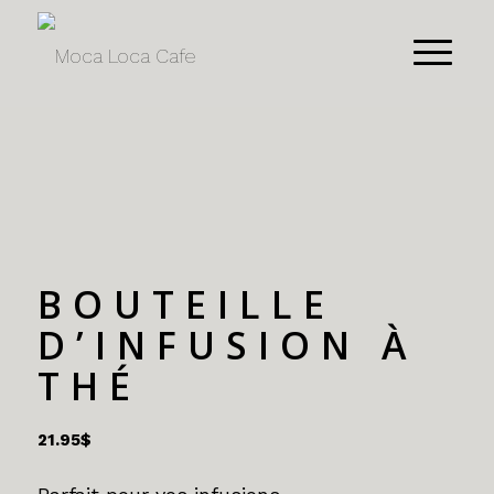
BOUTEILLE
D’INFUSION À
THÉ
21.95
$