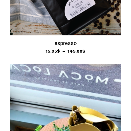
espresso
Plage
15.95
$
–
145.00
$
de
prix :
15.95$
à
145.00$