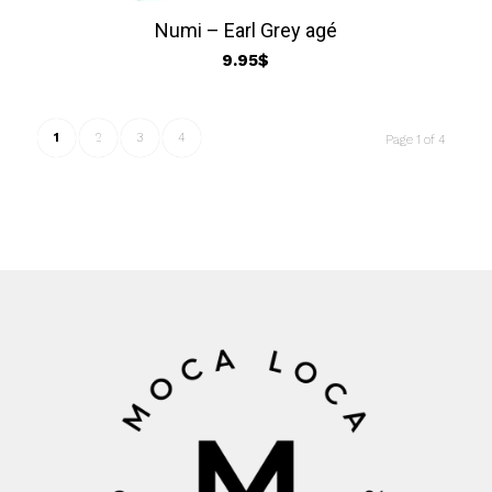
Numi – Earl Grey agé
9.95
$
1
2
3
4
Page 1 of 4