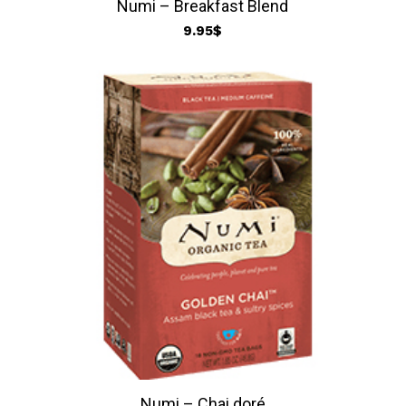
Numi – Breakfast Blend
9.95
$
Numi – Chai doré