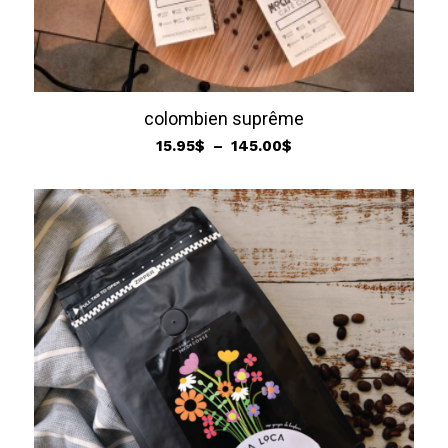
colombien suprême
Plage
15.95
$
–
145.00
$
de
prix :
15.95$
à
145.00$