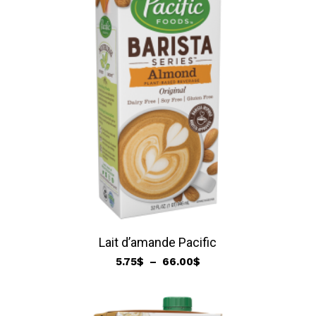
159.95$
Lait d’amande Pacific
Plage
5.75
$
–
66.00
$
de
prix :
5.75$