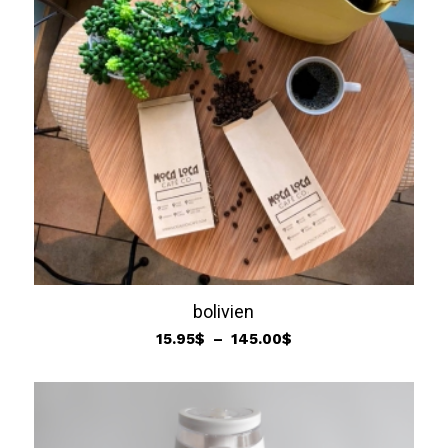
bolivien
Plage
15.95
$
–
145.00
$
de
prix :
15.95$
à