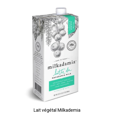
de
prix :
5.75$
à
66.00$
Lait végétal Milkademia