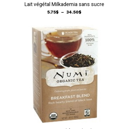
Lait végétal Milkademia sans sucre
Plage
5.75
$
–
34.50
$
de
prix :
5.75$
à
34.50$