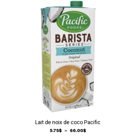
5.75$
à
66.00$
Lait de noix de coco Pacific
Plage
5.75
$
–
66.00
$