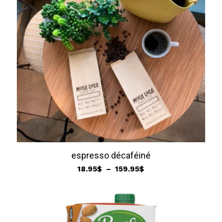
espresso décaféiné
Plage
18.95
$
–
159.95
$
de
prix :
18.95$
à