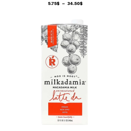
Plage
5.75
$
–
34.50
$
de
prix :
5.75$
à
34.50$