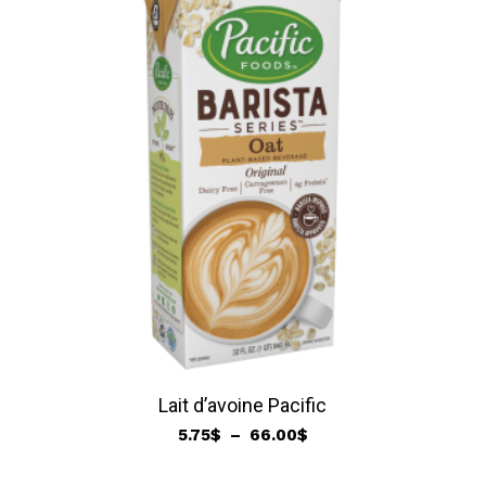
à
66.00$
Lait d’avoine Pacific
Plage
5.75
$
–
66.00
$
de
prix :