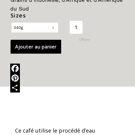
159.95$
du Sud
Sizes
Effacer
Ajouter au panier
Facebook
Pinterest
Share
Ce café utilise le procédé d’eau