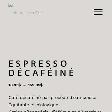
ESPRESSO
DÉCAFÉINÉ
Plage
18.95
$
–
159.95
$
de
prix :
Café décaféiné par procédé d’eau suisse
18.95$
Équitable et biologique
à
Grains d’Indonésie, d’Afrique et d’Amérique