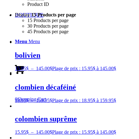
Product ID
BOUTIQUE
Display
15 Products per page
15 Products per page
30 Products per page
45 Products per page
Menu
Menu
bolivien
15.95
$
–
145.00
$
Plage de prix : 15.95$ à 145.00$
clombien décaféiné
0
Shopping Cart
18.95
$
–
159.95
$
Plage de prix : 18.95$ à 159.95$
colombien suprême
15.95
$
–
145.00
$
Plage de prix : 15.95$ à 145.00$