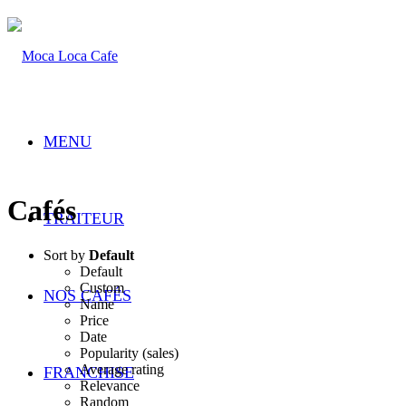
MENU
Cafés
TRAITEUR
Sort by
Default
Default
Custom
NOS CAFÉS
Name
Price
Date
Popularity (sales)
Average rating
FRANCHISE
Relevance
Random