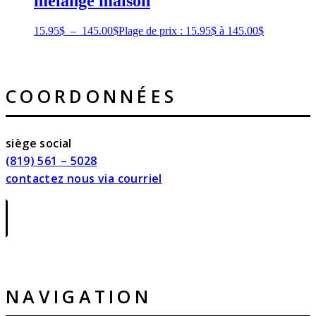
mélange maison
15.95
$
–
145.00
$
Plage de prix : 15.95$ à 145.00$
COORDONNÉES
siège social
(819) 561 – 5028
contactez nous via courriel
|
NAVIGATION