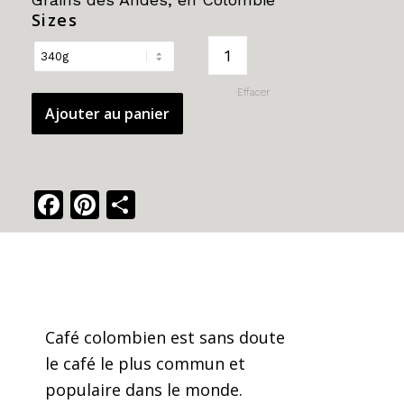
145.00$
Sizes
Effacer
Ajouter au panier
Facebook
Pinterest
Share
Café colombien est sans doute
le café le plus commun et
populaire dans le monde.