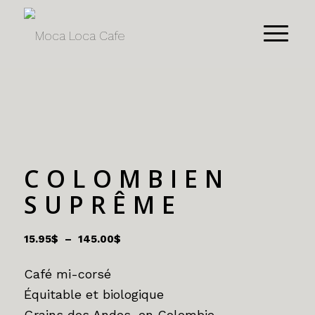
COLOMBIEN
SUPRÊME
Plage
15.95
$
–
145.00
$
de
prix :
Café mi-corsé
15.95$
Équitable et biologique
à
Grains des Andes, en Colombie