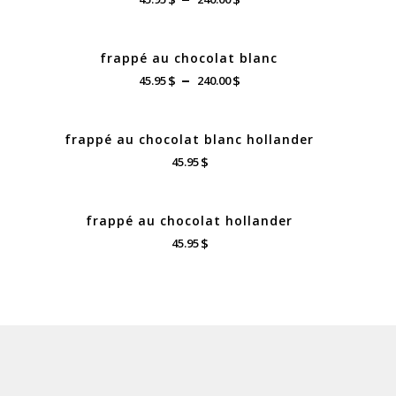
de
prix :
frappé au chocolat blanc
45.95$
Plage
$
$
à
45.95
–
240.00
de
240.00$
prix :
frappé au chocolat blanc hollander
45.95$
$
à
45.95
240.00$
frappé au chocolat hollander
$
45.95