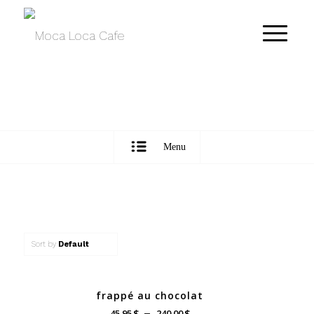
Menu
Sort by
Default
frappé au chocolat
Plage
$
$
45.95
–
240.00