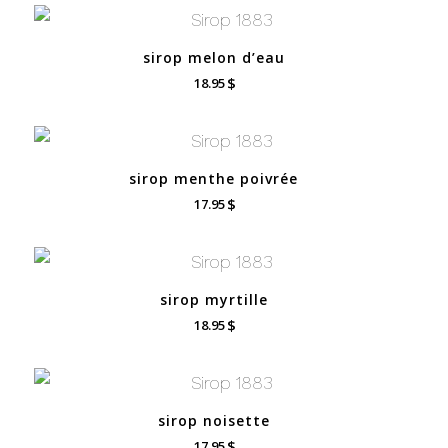
sirop melon d’eau
$
18.95
sirop menthe poivrée
$
17.95
sirop myrtille
$
18.95
sirop noisette
$
17.95