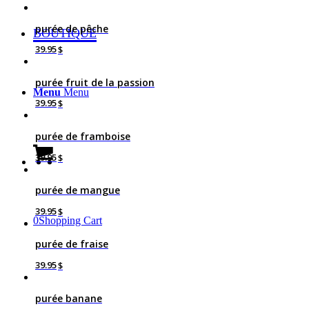
purée de pêche
BOUTIQUE
39.95
$
purée fruit de la passion
Menu
Menu
39.95
$
purée de framboise
39.95
$
purée de mangue
39.95
$
0
Shopping Cart
purée de fraise
39.95
$
purée banane