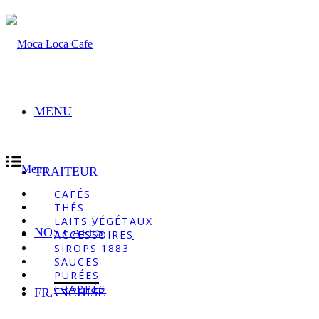
MENU
Menu
TRAITEUR
CAFÉS
THÉS
LAITS VÉGÉTAUX
NOS CAFÉS
ACCESSOIRES
SIROPS 1883
SAUCES
PURÉES
FRAPPÉS
FRANCHISE