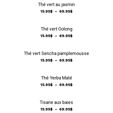
Thé vert au jasmin
Plage
15.95
$
–
69.95
$
de
prix :
15.95$
Thé vert Oolong
à
Plage
15.95
$
–
69.95
$
69.95$
de
prix :
15.95$
Thé vert Sencha pamplemousse
à
Plage
15.95
$
–
69.95
$
69.95$
de
prix :
15.95$
Thé Yerba Maté
à
Plage
15.95
$
–
69.95
$
69.95$
de
prix :
15.95$
Tisane aux baies
à
Plage
15.95
$
–
69.95
$