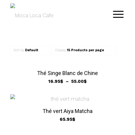
Sort by
Default
Display
15 Products per page
Thé Singe Blanc de Chine
Plage
16.95
$
–
55.00
$
de
prix :
16.95$
à
Thé vert Aiya Matcha
55.00$
65.95
$