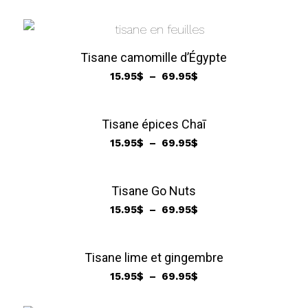
69.95$
de
prix :
15.95$
à
Tisane camomille d’Égypte
69.95$
Plage
15.95
$
–
69.95
$
de
prix :
15.95$
Tisane épices Chaī
à
Plage
15.95
$
–
69.95
$
69.95$
de
prix :
15.95$
Tisane Go Nuts
à
Plage
15.95
$
–
69.95
$
69.95$
de
prix :
15.95$
Tisane lime et gingembre
à
Plage
15.95
$
–
69.95
$
69.95$
de
prix :