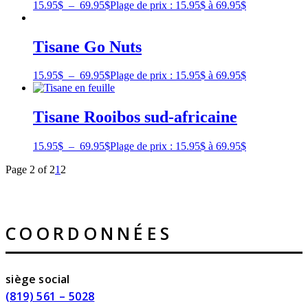
15.95
$
–
69.95
$
Plage de prix : 15.95$ à 69.95$
Tisane Go Nuts
15.95
$
–
69.95
$
Plage de prix : 15.95$ à 69.95$
Tisane Rooibos sud-africaine
15.95
$
–
69.95
$
Plage de prix : 15.95$ à 69.95$
Page 2 of 2
1
2
COORDONNÉES
siège social
(819) 561 – 5028