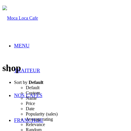
MENU
shop
TRAITEUR
Sort by
Default
Default
Custom
NOS CAFÉS
Name
Price
Date
Popularity (sales)
Average rating
FRANCHISE
Relevance
Random