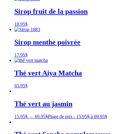
Sirop fruit de la passion
18.95
$
Sirop menthe poivrée
17.95
$
Thé vert Aiya Matcha
65.95
$
Thé vert au jasmin
15.95
$
–
69.95
$
Plage de prix : 15.95$ à 69.95$