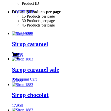
Product ID
BOUTIQUE
Display
15 Products per page
15 Products per page
30 Products per page
45 Products per page
Menu
Menu
Sirop caramel
17.95
$
Sirop caramel salé
0
Shopping Cart
17.95
$
Sirop chocolat
17.95
$